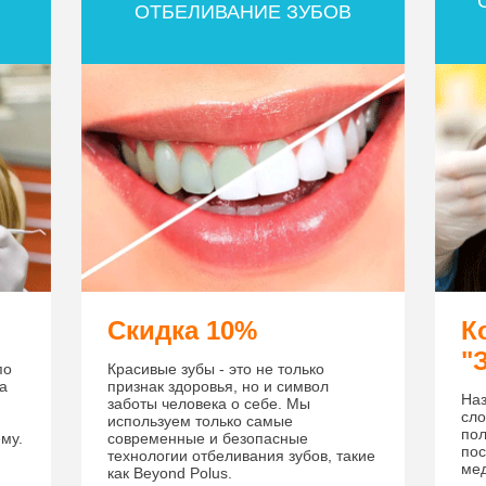
ОТБЕЛИВАНИЕ ЗУБОВ
Скидка 10%
К
"
по
Красивые зубы - это не только
за
признак здоровья, но и символ
Наз
заботы человека о себе. Мы
сло
используем только самые
пол
му.
современные и безопасные
пос
технологии отбеливания зубов, такие
мед
как Beyond Polus.