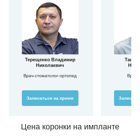
Терещенко Владимир
Танич
Николаевич
Нико
Врач-стоматолог-ортопед
Врач-
Записаться на прием
Записать
Цена коронки на импланте