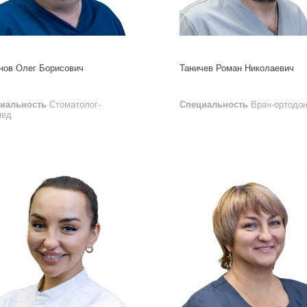
нов Олег Борисович
Таничев Роман Николаевич
иальность
Стоматолог-
Специальность
Врач-ортодон
пед