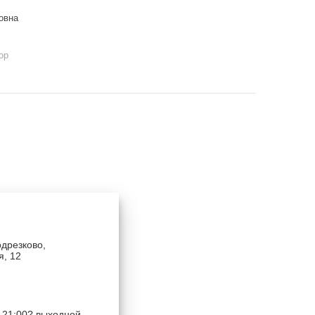
овна
ор
одрезково,
я, 12
 21:00? выходной -