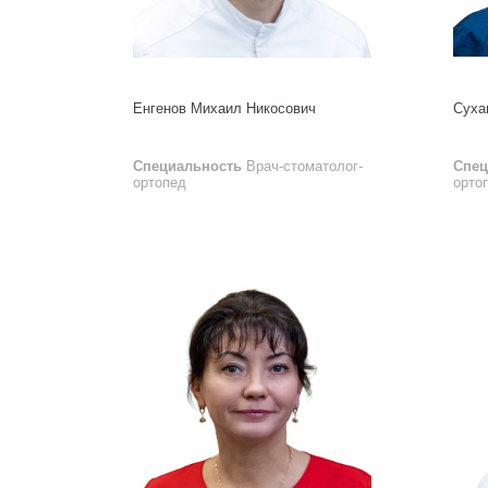
Енгенов Михаил Никосович
Суха
Специальность
Врач-стоматолог-
Спец
ортопед
орто