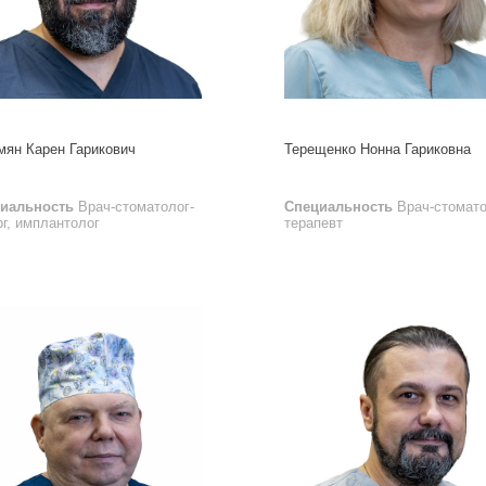
мян Карен Гарикович
Терещенко Нонна Гариковна
иальность
Врач-стоматолог-
Специальность
Врач-стомато
рг, имплантолог
терапевт