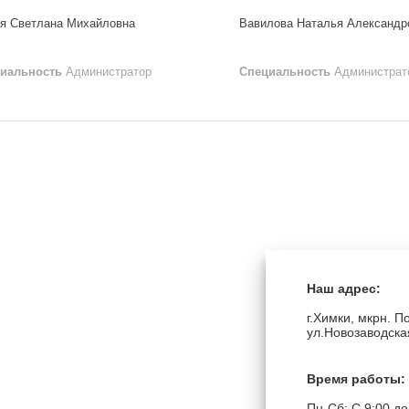
я Светлана Михайловна
Вавилова Наталья Александр
иальность
Администратор
Специальность
Администрат
Наш адрес:
г.Химки, мкрн. П
ул.Новозаводска
Время работы:
Пн-Сб: C 9:00 до